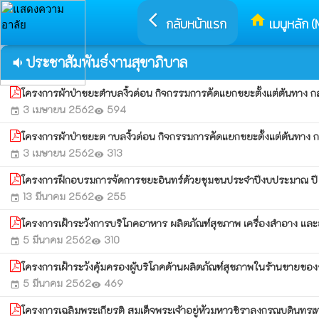
arrow_back_ios
home
กลับหน้าแรก
เมนูหลัก (
ประชาสัมพันธ์งานสุขาภิบาล
volume_down
โครงการผ้าป่าขยะตำบลงิ้วด่อน กิจกรรมการคัดแยกขยะตั้งแต่ต้นทาง
3 เมษายน 2562
594
event
visibility
โครงการผ้าป่าขยะต าบลงิ้วด่อน กิจกรรมการคัดแยกขยะตั้งแต่ต้นทา
3 เมษายน 2562
313
event
visibility
โครงการฝึกอบรมการจัดการขยะอินทร์ด้วยชุมชนประจำปีงบประมาณ ป
13 มีนาคม 2562
255
event
visibility
โครงการเฝ้าระวังการบริโภคอาหาร ผลิตภัณฑ์สุขภาพ เครื่องสำอาง แล
5 มีนาคม 2562
310
event
visibility
โครงการเฝ้าระวังคุ้มครองผู้บริโภคด้านผลิตภัณฑ์สุขภาพในร้านขายข
5 มีนาคม 2562
469
event
visibility
โครงการเฉลิมพระเกียรติ สมเด็จพระเจ้าอยู่หัวมหาวชิราลงกรณบดินทรเ