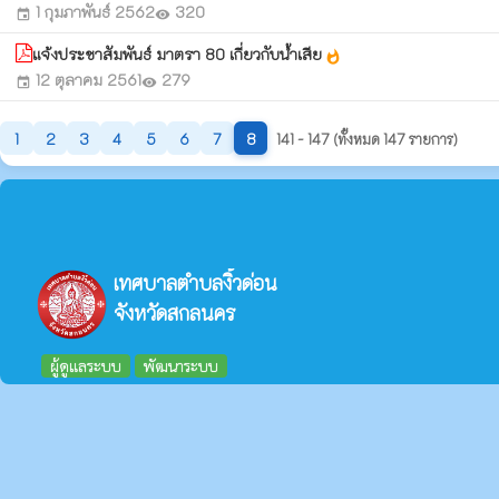
1 กุมภาพันธ์ 2562
320
event
visibility
แจ้งประชาสัมพันธ์ มาตรา 80 เกี่ยวกับน้ำเสีย
whatshot
12 ตุลาคม 2561
279
event
visibility
1
2
3
4
5
6
7
8
141 - 147 (ทั้งหมด 147 รายการ)
เทศบาลตำบลงิ้วด่อน
จังหวัดสกลนคร
ผู้ดูแลระบบ
พัฒนาระบบ