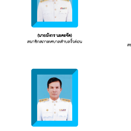
(นายมังกร นะคะจัด)
สมาชิกสภาเทศบาลตำบลงิ้วด่อน
ส