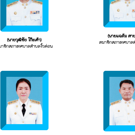
(นายแฉล้ม สาย
(นายวุฒิชัย โก๊ะเค้า)
สมาชิกสภาเทศบาลตำ
มาชิกสภาเทศบาลตำบลงิ้วด่อน