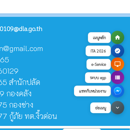
0109@dla.go.th
home
เมนูหลัก
don@gmail.com
verified
ITA 2026
065
desktop_windows
e-Service
60129
view_list
ระบบ egp
5 สำนักปลัด
แชทกับหน่วยงาน
9 กองคลัง
5 กองช่าง
keyboard_arrow_down
ย่อเมนู
กู้ภัย ทต.งิ้วด่อน