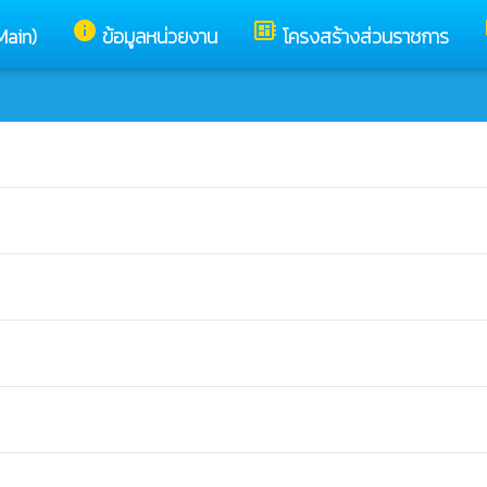
info
developer_board
Main)
ข้อมูลหน่วยงาน
โครงสร้างส่วนราชการ