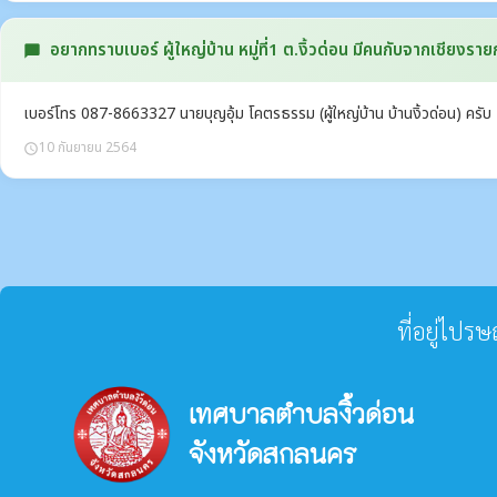
อยากทราบเบอร์ ผู้ใหญ่บ้าน หมู่ที่1 ต.งิ้วด่อน มีคนกับจากเชียงรายกัก
chat_bubble
เบอร์โทร 087-8663327 นายบุญอุ้ม โคตรธรรม (ผู้ใหญ่บ้าน บ้านงิ้วด่อน) ครับ
10 กันยายน 2564
schedule
ที่อยู่ไปร
เทศบาลตำบลงิ้วด่อน
จังหวัดสกลนคร