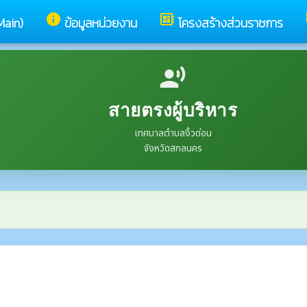
info
developer_board
Main)
ข้อมูลหน่วยงาน
โครงสร้างส่วนราชการ
record_voice_over
สายตรงผู้บริหาร
เทศบาลตำบลงิ้วด่อน
จังหวัดสกลนคร