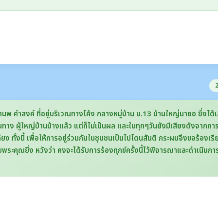
2
ำสงค์ ที่อยู่บริเวณทางโค้ง กลางหมู่บ้าน ม.13 บ้านใหญ่นายอ ซึ่งได้เล
ทาง ผู้ใหญ่บ้านบ้างแล้ว แต่ก็ไม่เป็นผล และในทุกๆวันยังมีเสียงดังจากการ
ั้งนี้ เพื่อให้การอยู่ร่วมกันในชุมชนเป็นไปโดนสันติ กระผมจึงขอร้องเรีย
บพระคุณยิ่ง หวังว่า คงจะได้รับการร้องทุกข์ครั้งนี้ไว้พิจารณาและดำเนินการ