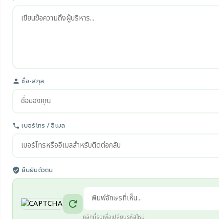
ชื่อ-สกุล
person
เบอร์โทร / อีเมล
phone
ยืนยันตัวตน
verified_user
refresh
คลิกที่รูปเพื่อเปลี่ยนรหัสใหม่