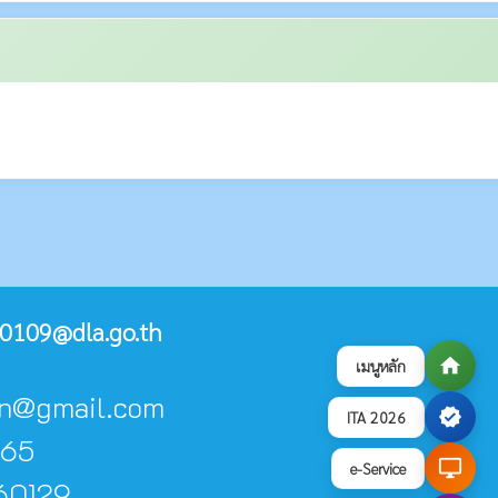
0109@dla.go.th
home
เมนูหลัก
don@gmail.com
verified
ITA 2026
065
desktop_windows
e-Service
60129