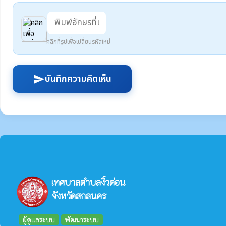
คลิกที่รูปเพื่อเปลี่ยนรหัสใหม่
บันทึกความคิดเห็น
send
เทศบาลตำบลงิ้วด่อน
จังหวัดสกลนคร
ผู้ดูแลระบบ
พัฒนาระบบ