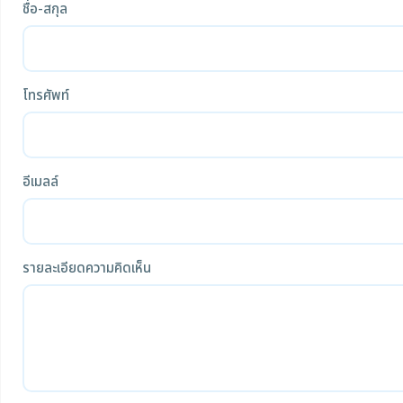
ชื่อ-สกุล
โทรศัพท์
อีเมลล์
รายละเอียดความคิดเห็น