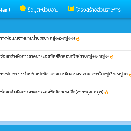
info
developer_board
Main)
ข้อมูลหน่วยงาน
โครงสร้างส่วนราชการ
วางท่อเมนจำหน่ายน้ำประปา หมู่๑๔-หมู่๑๑)
whatshot
ซ่อมสร้างผิวทางลาดยางแอสฟัลต์ติกคอนกรีต(สายหมู่๑๒-หมู่๑)
whatshot
วางท่อระบายน้ำพร้อมบ่อพักและขยายผิวจราจร คสล.ภายในหมู่บ้าน หมู่ ๔)
what
ซ่อมสร้างผิวทางลาดยางแอสฟัลติกคอนกรีต(สายหมู่๘-หมู่๓)
whatshot