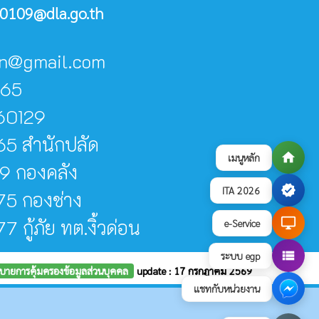
0109@dla.go.th
don@gmail.com
065
60129
5 สำนักปลัด
home
เมนูหลัก
9 กองคลัง
verified
ITA 2026
5 กองช่าง
desktop_windows
กู้ภัย ทต.งิ้วด่อน
e-Service
view_list
ระบบ egp
บายการคุ้มครองข้อมูลส่วนบุคคล
update : 17 กรกฎาคม 2569
แชทกับหน่วยงาน