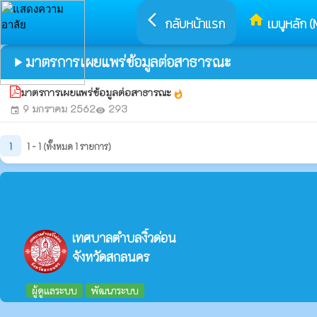
arrow_back_ios
home
กลับหน้าแรก
เมนูหลัก (
มาตรการเผยแพร่ข้อมูลต่อสาธารณะ
play_arrow
มาตรการเผยแพร่ข้อมูลต่อสาธารณะ
whatshot
9 มกราคม 2562
293
event
visibility
1
1 - 1 (ทั้งหมด 1 รายการ)
เทศบาลตำบลงิ้วด่อน
จังหวัดสกลนคร
ผู้ดูแลระบบ
พัฒนาระบบ