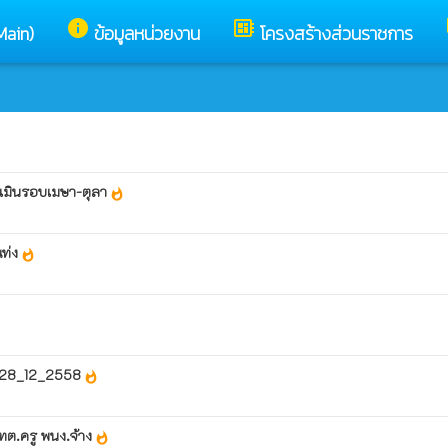
info
developer_board
Main)
ข้อมูลหน่วยงาน
โครงสร้างส่วนราชการ
ะเมินรอบเมษา-ตุลา
whatshot
แท่ง
whatshot
35-28_12_2558
whatshot
ทต.ครู พนง.จ้าง
whatshot