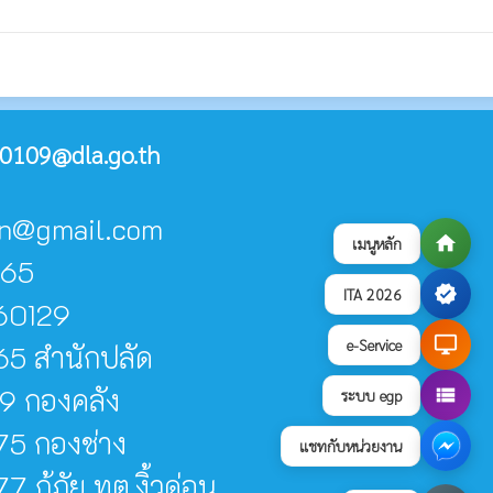
0109@dla.go.th
don@gmail.com
home
เมนูหลัก
065
verified
ITA 2026
60129
desktop_windows
e-Service
5 สำนักปลัด
9 กองคลัง
view_list
ระบบ egp
5 กองช่าง
แชทกับหน่วยงาน
กู้ภัย ทต.งิ้วด่อน