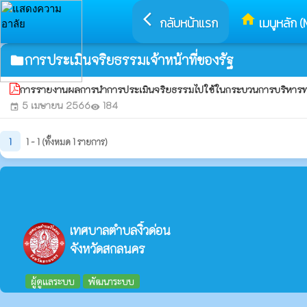
arrow_back_ios
home
กลับหน้าแรก
เมนูหลัก (
การประเมินจริยธรรมเจ้าหน้าที่ของรัฐ
folder
การรายงานผลการนำการประเมินจริยธรรมไปใช้ในกระบวนการบริหาร
5 เมษายน 2566
184
event
visibility
1
1 - 1 (ทั้งหมด 1 รายการ)
เทศบาลตำบลงิ้วด่อน
จังหวัดสกลนคร
ผู้ดูแลระบบ
พัฒนาระบบ