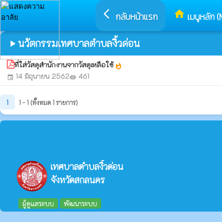
arrow_back_ios
home
กลับหน้าแรก
เมนูหลัก (
นวัตกรรมเทศบาลตำบลงิ้วด่อน
play_arrow
ที่ใส่วัสดุสำนักงานจากวัสดุเหลือใช้
whatshot
14 มิถุนายน 2562
461
event
visibility
1
1 - 1 (ทั้งหมด 1 รายการ)
เทศบาลตำบลงิ้วด่อน
จังหวัดสกลนคร
ผู้ดูแลระบบ
พัฒนาระบบ