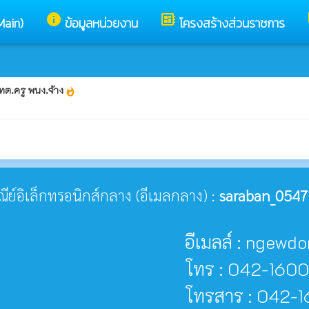
info
developer_board
Main)
ข้อมูลหน่วยงาน
โครงสร้างส่วนราชการ
ทต.ครู พนง.จ้าง
whatshot
ษณีย์อิเล็กทรอนิกส์กลาง (อีเมลกลาง) :
saraban_0547
อีเมลล์ : ngew
โทร : 042-160
โทรสาร : 042-1