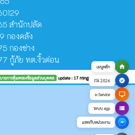
065
60129
5 สำนักปลัด
9 กองคลัง
5 กองช่าง
กู้ภัย ทต.งิ้วด่อน
home
เมนูหลัก
บายการคุ้มครองข้อมูลส่วนบุคคล
update : 17 กรกฎาคม 2569
verified
ITA 2026
desktop_windows
e-Service
view_list
ระบบ egp
แชทกับหน่วยงาน