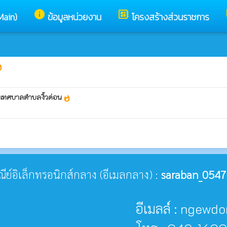
info
developer_board
Main)
ข้อมูลหน่วยงาน
โครงสร้างส่วนราชการ
hot
งเทศบาลตำบลงิ้วด่อน
whatshot
ษณีย์อิเล็กทรอนิกส์กลาง (อีเมลกลาง) :
saraban_0547
อีเมลล์ : ngew