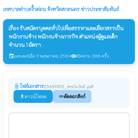
เทศบาลตำบลงิ้วด่อน
จังหวัดสกลนคร
›
ข่าวประชาสัมพันธ์
เรื่อง รับสมัครบุคคลทั่วไปเพื่อสรรหาและเลือกสรรเป็น
พนักงานจ้าง พนักงนจ้างภารกิจ ตำแหน่งผู้ดูแลเด็ก
จำนวน 1 อัตรา
เผยแพร่เมื่อ 11 พฤษภาคม 2569
เปิดอ่าน 388 ครั้ง
event
visibility
ไฟล์เอกสาร
attach_file
25690512_mnOv3oE.pdf
ดาวน์โหลด
คัดลอกลิงก์
file_download
link