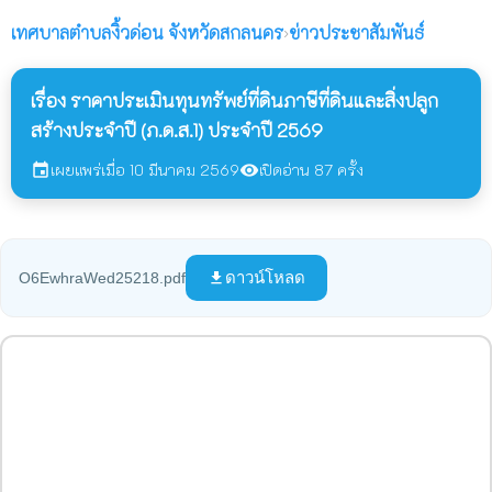
เทศบาลตำบลงิ้วด่อน
จังหวัดสกลนคร
›
ข่าวประชาสัมพันธ์
เรื่อง ราคาประเมินทุนทรัพย์ที่ดินภาษีที่ดินและสิ่งปลูก
สร้างประจำปี (ภ.ด.ส.1) ประจำปี 2569
เผยแพร่เมื่อ 10 มีนาคม 2569
เปิดอ่าน 87 ครั้ง
event
visibility
ดาวน์โหลด
O6EwhraWed25218.pdf
file_download