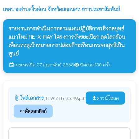
เทศบาลตำบลงิ้วด่อน
จังหวัดสกลนคร
›
ข่าวประชาสัมพันธ์
รายงานการดำเนินการตามแผนปฏิบัติการเชิงกลยุทธ์
แนวใหม่ RE-X-RAY โครงการถังขยะเปียก ลดโลกร้อน
เพื่อบรรลุเป้าหมายการปล่อยก๊าซเรือนกระจกสุทธิเป็น
ศูนย์
เผยแพร่เมื่อ 27 กุมภาพันธ์ 2568
เปิดอ่าน 130 ครั้ง
event
visibility
ไฟล์เอกสาร
attach_file
ดาวน์โหลด
jTFWtZTFri25149.pdf
file_download
คัดลอกลิงก์
link