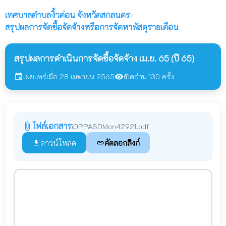
เทศบาลตำบลงิ้วด่อน
จังหวัดสกลนคร
›
สรุปผลการจัดซื้อจัดจ้างหรือการจัดหาพัสดุรายเดือน
สรุปผลการดำเนินการจัดซื้อจัดจ้าง เม.ย. 65 (ปี 65)
เผยแพร่เมื่อ 28 เมษายน 2565
เปิดอ่าน 130 ครั้ง
event
visibility
ไฟล์เอกสาร
attach_file
iOPPASDMon42921.pdf
ดาวน์โหลด
คัดลอกลิงก์
file_download
link