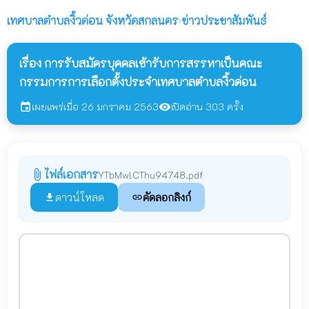
เทศบาลตำบลงิ้วด่อน
จังหวัดสกลนคร
›
ข่าวประชาสัมพันธ์
เรื่อง การรับสมัครบุคคลเข้ารับการสรรหาเป็นคณะ
กรรมการการเลือกตั้งประจำเทศบาลตำบลงิ้วด่อน
เผยแพร่เมื่อ 26 มกราคม 2563
เปิดอ่าน 303 ครั้ง
event
visibility
ไฟล์เอกสาร
attach_file
YTbMwlCThu94748.pdf
ดาวน์โหลด
คัดลอกลิงก์
file_download
link