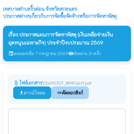
เทศบาลตำบลงิ้วด่อน
จังหวัดสกลนคร
›
ประกาศต่างๆเกี่ยวกับการจัดซื้อจัดจ้างหรือการจัดหาพัสดุ
เรื่อง ประกาศแผนการจัดหาพัสดุ (เงินเหลือจ่ายเงิน
อุดหนุนเฉพาะกิจ) ประจำปีงบประมาณ 2569
เผยแพร่เมื่อ 7 กรกฎาคม 2569
เปิดอ่าน 21 ครั้ง
event
visibility
ไฟล์เอกสาร
attach_file
25690707_BR9OpH7.pdf
ดาวน์โหลด
คัดลอกลิงก์
file_download
link