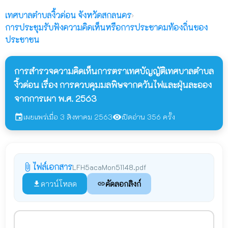
เทศบาลตำบลงิ้วด่อน
จังหวัดสกลนคร
›
การประชุมรับฟังความคิดเห็นหรือการประชาคมท้องถิ่นของ
ประชาชน
การสำรวจความคิดเห็นการตราเทศบัญญัติเทศบาลตำบล
งิ้วด่อน เรื่อง การควบคุมมลพิษจากควันไฟและฝุ่นละออง
จากการเผา พ.ศ. 2563
เผยแพร่เมื่อ 3 สิงหาคม 2563
เปิดอ่าน 356 ครั้ง
event
visibility
ไฟล์เอกสาร
attach_file
LFH5acaMon51148.pdf
ดาวน์โหลด
คัดลอกลิงก์
file_download
link