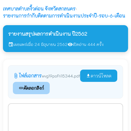
เทศบาลตำบลงิ้วด่อน
จังหวัดสกลนคร
›
รายงานการกำกับติดตามการดำเนินงานประจำปี-รอบ-6-เดือน
รายงานสรุปผลการดำเนินงาน ปี2562
เผยแพร่เมื่อ 24 มิถุนายน 2562
เปิดอ่าน 444 ครั้ง
event
visibility
ไฟล์เอกสาร
attach_file
ดาวน์โหลด
wvg19poFri15344.pdf
file_download
คัดลอกลิงก์
link